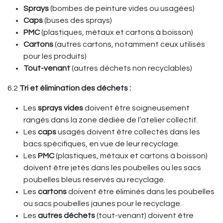
Sprays
(bombes de peinture vides ou usagées)
Caps
(buses des sprays)
PMC
(plastiques, métaux et cartons à boisson)
Cartons
(autres cartons, notamment ceux utilisés
pour les produits)
Tout-venant
(autres déchets non recyclables)
6.2
Tri et élimination des déchets :
Les
sprays vides
doivent être soigneusement
rangés dans la zone dédiée de l’atelier collectif.
Les
caps
usagés doivent être collectés dans les
bacs spécifiques, en vue de leur recyclage.
Les
PMC
(plastiques, métaux et cartons à boisson)
doivent être jetés dans les poubelles ou les sacs
poubelles bleus réservés au recyclage.
Les
cartons
doivent être éliminés dans les poubelles
ou sacs poubelles jaunes pour le recyclage.
Les
autres déchets
(tout-venant) doivent être